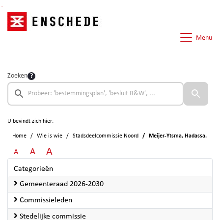
Ga naar de inhoud van deze pagina
Ga naar het zoeken
Ga naar het menu
Menu
Zoeken
U bevindt zich hier:
Home
Wie is wie
Stadsdeelcommissie Noord
Meijer-Ytsma, Hadassa.
A
A
A
Categorieën
Gemeenteraad 2026-2030
Commissieleden
Stedelijke commissie