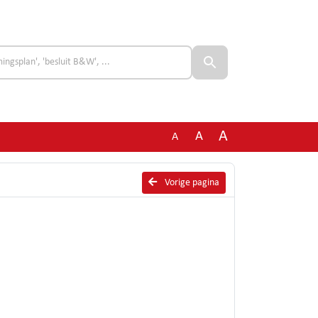
A
A
A
Vorige pagina