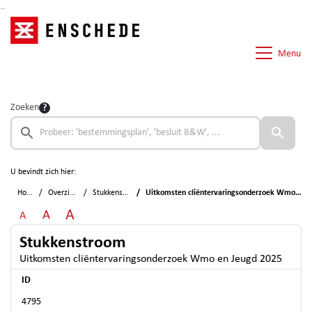
Ga naar de inhoud van deze pagina
Ga naar het zoeken
Ga naar het menu
Menu
Zoeken
U bevindt zich hier:
Home
Overzichten
Stukkenstroom
Uitkomsten cliëntervaringsonderzoek Wmo en Jeugd 2025
A
A
A
Stukkenstroom
Uitkomsten cliëntervaringsonderzoek Wmo en Jeugd 2025
ID
4795