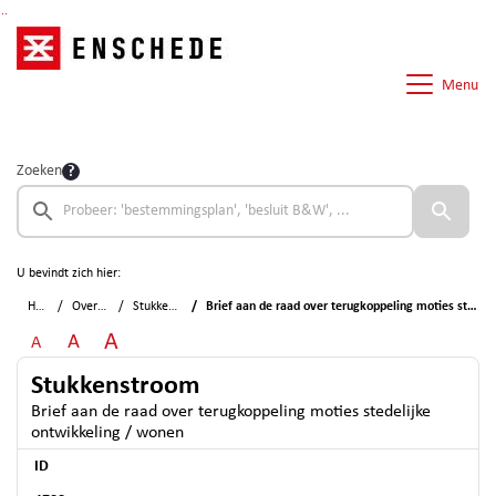
Ga naar de inhoud van deze pagina
Ga naar het zoeken
Ga naar het menu
Menu
Zoeken
U bevindt zich hier:
Home
Overzichten
Stukkenstroom
Brief aan de raad over terugkoppeling moties stedelijke ontwikkeling / wonen
A
A
A
Stukkenstroom
Brief aan de raad over terugkoppeling moties stedelijke
ontwikkeling / wonen
ID