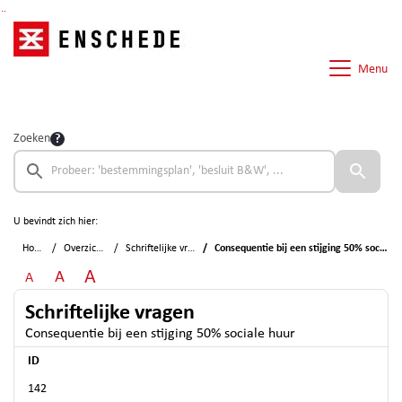
Ga naar de inhoud van deze pagina
Ga naar het zoeken
Ga naar het menu
Menu
Zoeken
U bevindt zich hier:
Home
Overzichten
Schriftelijke vragen
Consequentie bij een stijging 50% sociale huur
A
A
A
Schriftelijke vragen
Consequentie bij een stijging 50% sociale huur
ID
142