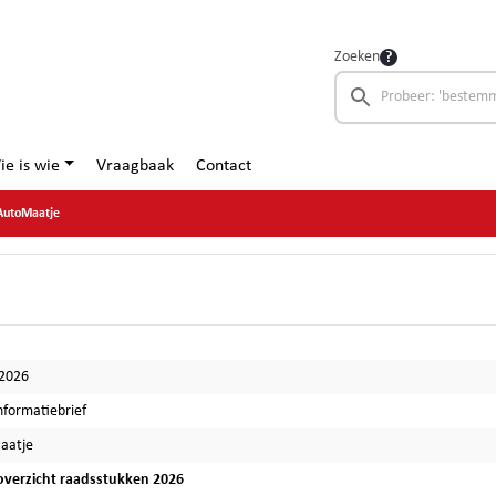
Zoeken
ie is wie
Vraagbaak
Contact
AutoMaatje
-2026
nformatiebrief
aatje
verzicht raadsstukken 2026