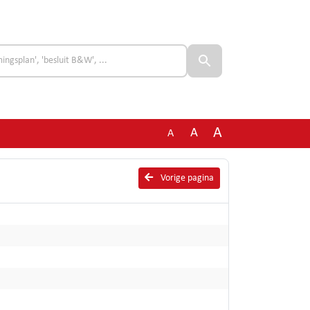
A
A
A
Vorige pagina