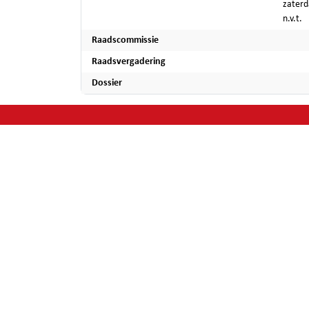
zaterd
n.v.t.
Raadscommissie
Raadsvergadering
Dossier