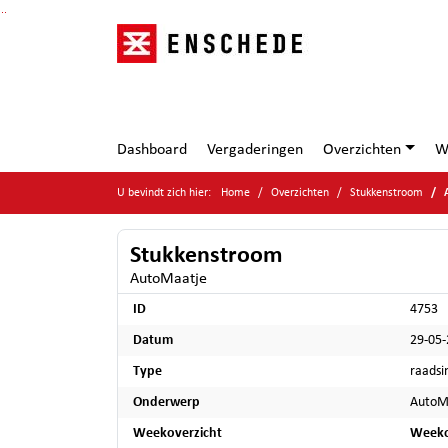
Ga naar de inhoud van deze pagina
Ga naar het zoeken
Ga naar het menu
Dashboard
Vergaderingen
Overzichten
W
U bevindt zich hier:
Home
Overzichten
Stukkenstroom
Stukkenstroom
AutoMaatje
ID
4753
Datum
29-05
Type
raadsi
Onderwerp
AutoM
Weekoverzicht
Weeko