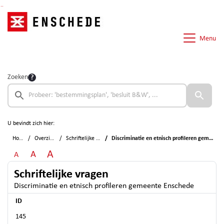
Ga naar de inhoud van deze pagina
Ga naar het zoeken
Ga naar het menu
Menu
Zoeken
U bevindt zich hier:
Home
Overzichten
Schriftelijke vragen
Discriminatie en etnisch profileren gemeente Enschede
A
A
A
Schriftelijke vragen
Discriminatie en etnisch profileren gemeente Enschede
ID
145