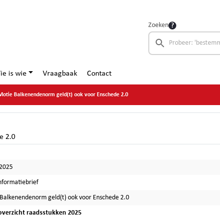
Zoeken
ie is wie
Vraagbaak
Contact
Motie Balkenendenorm geld(t) ook voor Enschede 2.0
e 2.0
-2025
nformatiebrief
Balkenendenorm geld(t) ook voor Enschede 2.0
verzicht raadsstukken 2025