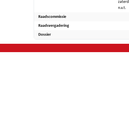
zaterd
n.v.t.
Raadscommissie
Raadsvergadering
Dossier