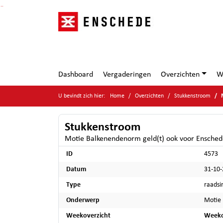
Ga naar de inhoud van deze pagina
Ga naar het zoeken
Ga naar het menu
Dashboard
Vergaderingen
Overzichten
W
U bevindt zich hier:
Home
Overzichten
Stukkenstroom
Stukkenstroom
Motie Balkenendenorm geld(t) ook voor Ensched
ID
4573
Datum
31-10
Type
raadsi
Onderwerp
Motie 
Weekoverzicht
Weeko