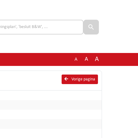
A
A
A
Vorige pagina