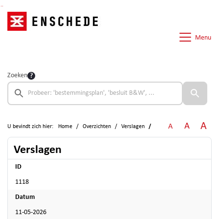
Ga naar de inhoud van deze pagina
Ga naar het zoeken
Ga naar het menu
Menu
Zoeken
A
A
A
U bevindt zich hier:
Home
Overzichten
Verslagen
Verslagen
ID
1118
Datum
11-05-2026