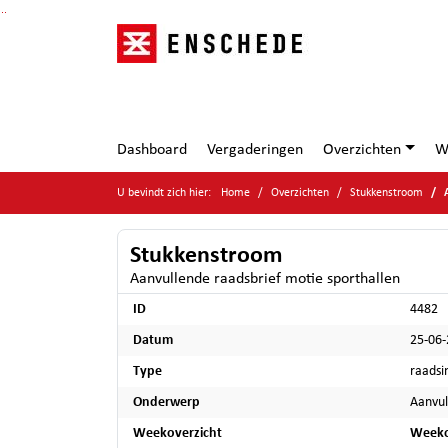
Ga naar de inhoud van deze pagina
Ga naar het zoeken
Ga naar het menu
Dashboard
Vergaderingen
Overzichten
W
U bevindt zich hier:
Home
Overzichten
Stukkenstroom
Stukkenstroom
Aanvullende raadsbrief motie sporthallen
ID
4482
Datum
25-06
Type
raadsi
Onderwerp
Aanvul
Weekoverzicht
Weeko