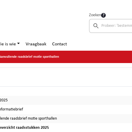
Zoeken
ie is wie
Vraagbaak
Contact
Aanvullende raadsbrief motie sporthallen
-2025
nformatiebrief
lende raadsbrief motie sporthallen
verzicht raadsstukken 2025