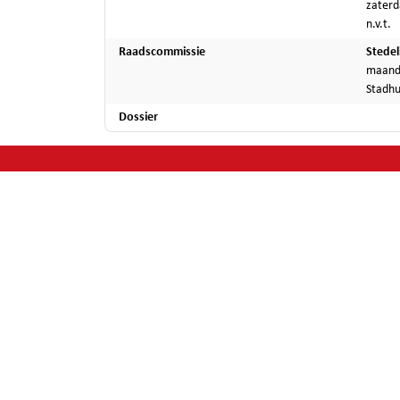
zaterd
n.v.t.
Raadscommissie
Stedel
maanda
Stadhu
Dossier