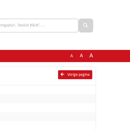
A
A
A
Vorige pagina