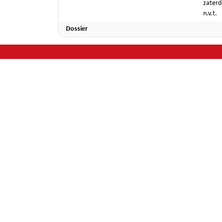
zaterda
n.v.t.
Dossier