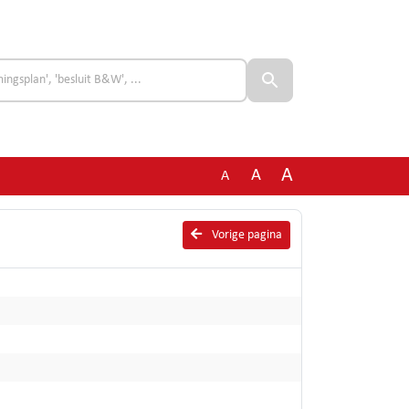
A
A
A
Vorige pagina