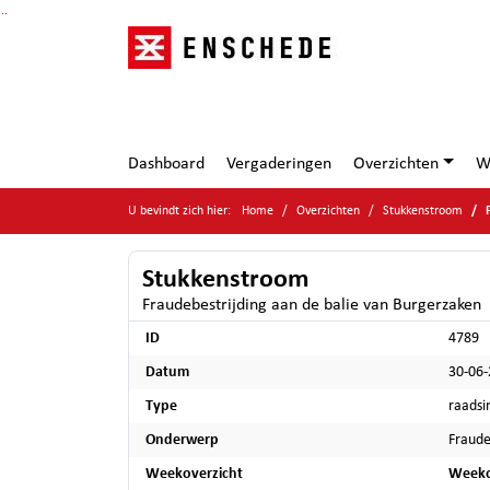
Ga naar de inhoud van deze pagina
Ga naar het zoeken
Ga naar het menu
Dashboard
Vergaderingen
Overzichten
W
U bevindt zich hier:
Home
Overzichten
Stukkenstroom
Stukkenstroom
Fraudebestrijding aan de balie van Burgerzaken
ID
4789
Datum
30-06
Type
raadsi
Onderwerp
Fraude
Weekoverzicht
Weeko