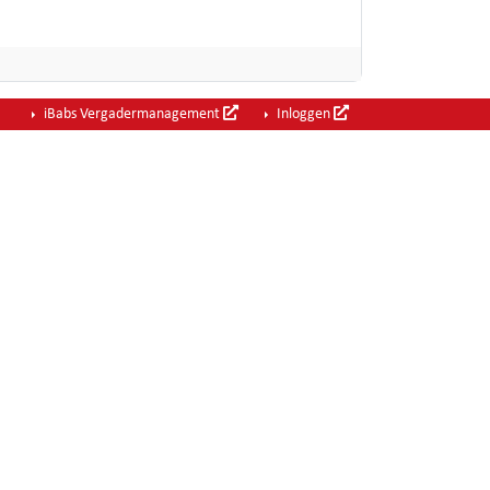
iBabs Vergadermanagement
Inloggen