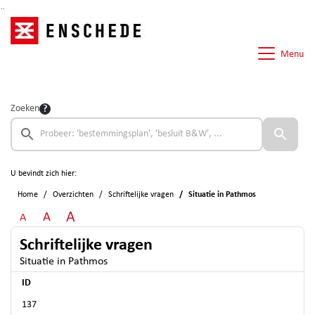
Ga naar de inhoud van deze pagina
Ga naar het zoeken
Ga naar het menu
Menu
Zoeken
U bevindt zich hier:
Home
Overzichten
Schriftelijke vragen
Situatie in Pathmos
A
A
A
Schriftelijke vragen
Situatie in Pathmos
ID
137