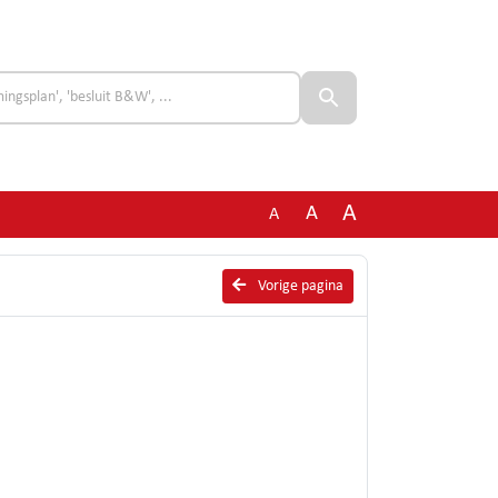
A
A
A
Vorige pagina