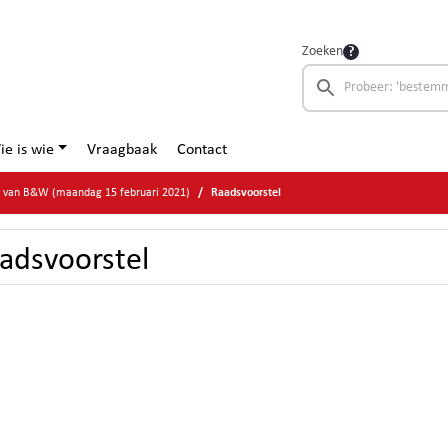
Zoeken
ie is wie
Vraagbaak
Contact
e van B&W (maandag 15 februari 2021)
Raadsvoorstel
adsvoorstel