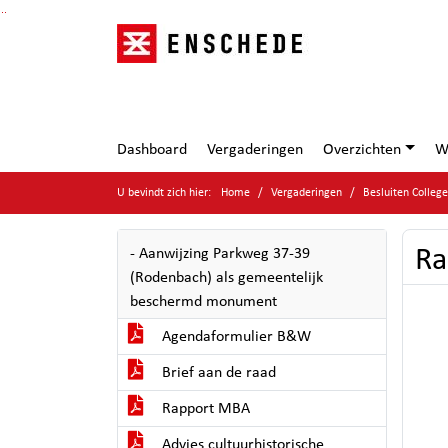
Ga naar de inhoud van deze pagina
Ga naar het zoeken
Ga naar het menu
Dashboard
Vergaderingen
Overzichten
W
U bevindt zich hier:
Home
Vergaderingen
Besluiten Colleg
Ra
- Aanwijzing Parkweg 37-39
(Rodenbach) als gemeentelijk
beschermd monument
Agendaformulier B&W
Brief aan de raad
Rapport MBA
Advies cultuurhistorische