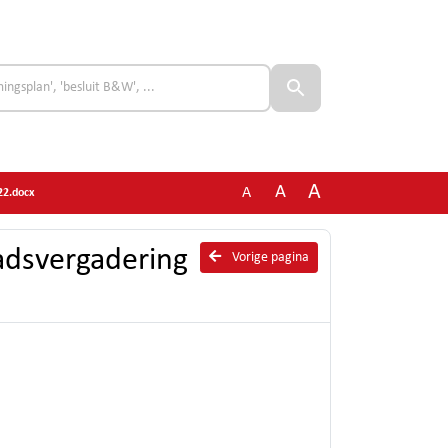
A
A
A
022.docx
aadsvergadering
Vorige pagina