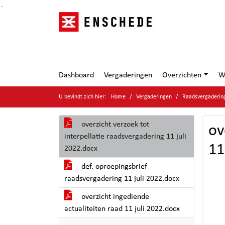
Ga naar de inhoud van deze pagina
Ga naar het zoeken
Ga naar het menu
Dashboard
Vergaderingen
Overzichten
W
U bevindt zich hier:
Home
Vergaderingen
Raadsvergadering
overzicht verzoek tot
ov
interpellatie raadsvergadering 11 juli
11
2022.docx
def. oproepingsbrief
raadsvergadering 11 juli 2022.docx
overzicht ingediende
actualiteiten raad 11 juli 2022.docx