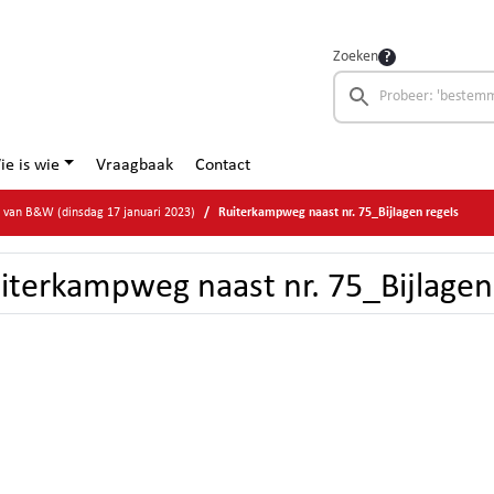
Zoeken
ie is wie
Vraagbaak
Contact
e van B&W (dinsdag 17 januari 2023)
Ruiterkampweg naast nr. 75_Bijlagen regels
iterkampweg naast nr. 75_Bijlagen