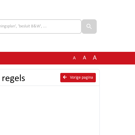
A
A
A
 regels
Vorige pagina