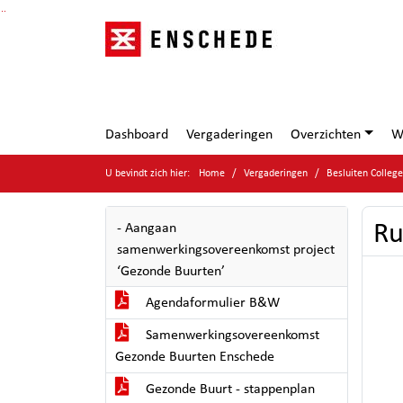
Ga naar de inhoud van deze pagina
Ga naar het zoeken
Ga naar het menu
Dashboard
Vergaderingen
Overzichten
W
U bevindt zich hier:
Home
Vergaderingen
Besluiten Colleg
Ru
- Aangaan
samenwerkingsovereenkomst project
‘Gezonde Buurten’
Agendaformulier B&W
Samenwerkingsovereenkomst
Gezonde Buurten Enschede
Gezonde Buurt - stappenplan