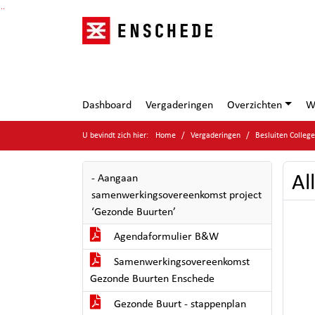
Ga naar de inhoud van deze pagina
Ga naar het zoeken
Ga naar het menu
Dashboard
Vergaderingen
Overzichten
W
U bevindt zich hier:
Home
Vergaderingen
Besluiten Colleg
Al
- Aangaan
samenwerkingsovereenkomst project
‘Gezonde Buurten’
Agendaformulier B&W
Samenwerkingsovereenkomst
Gezonde Buurten Enschede
Gezonde Buurt - stappenplan