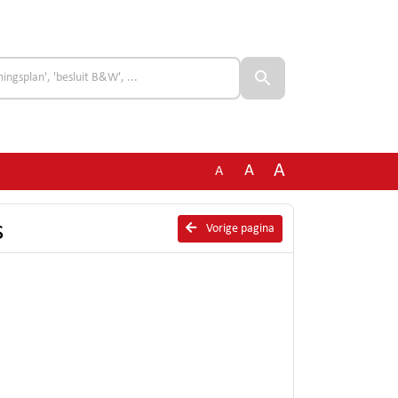
A
A
A
s
Vorige pagina