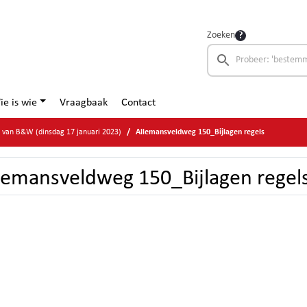
Zoeken
ie is wie
Vraagbaak
Contact
e van B&W (dinsdag 17 januari 2023)
Allemansveldweg 150_Bijlagen regels
lemansveldweg 150_Bijlagen regel