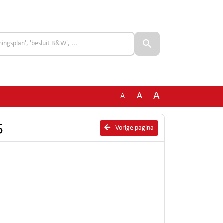
A
A
A
5
Vorige pagina