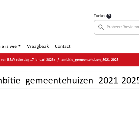
Zoeken
ie is wie
Vraagbaak
Contact
e van B&W (dinsdag 17 januari 2023)
ambitie_gemeentehuizen_2021-2025
bitie_gemeentehuizen_2021-202