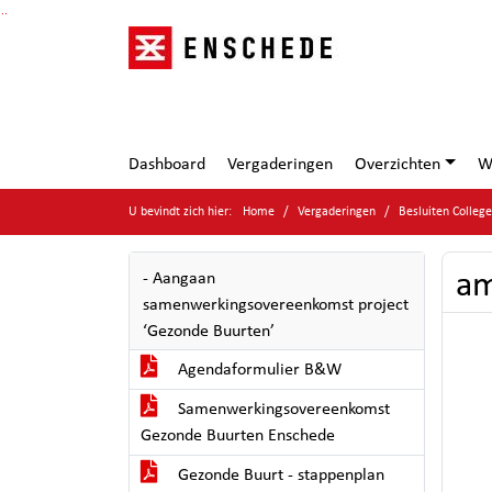
Ga naar de inhoud van deze pagina
Ga naar het zoeken
Ga naar het menu
Dashboard
Vergaderingen
Overzichten
W
U bevindt zich hier:
Home
Vergaderingen
Besluiten Colleg
am
- Aangaan
samenwerkingsovereenkomst project
‘Gezonde Buurten’
Agendaformulier B&W
Samenwerkingsovereenkomst
Gezonde Buurten Enschede
Gezonde Buurt - stappenplan