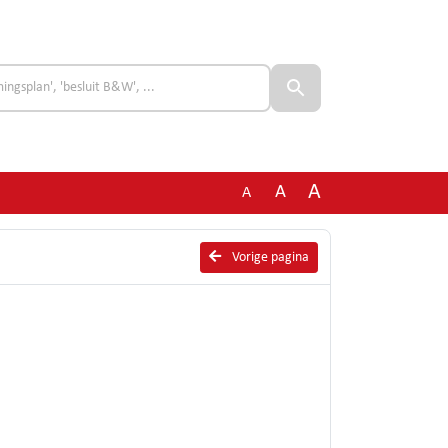
A
A
A
Vorige pagina