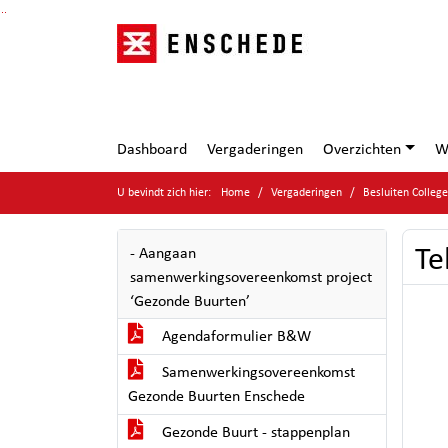
Ga naar de inhoud van deze pagina
Ga naar het zoeken
Ga naar het menu
Dashboard
Vergaderingen
Overzichten
W
U bevindt zich hier:
Home
Vergaderingen
Besluiten Colleg
Te
- Aangaan
samenwerkingsovereenkomst project
‘Gezonde Buurten’
Agendaformulier B&W
Samenwerkingsovereenkomst
Gezonde Buurten Enschede
Gezonde Buurt - stappenplan