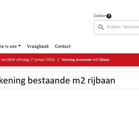
Zoeken
ie is wie
Vraagbaak
Contact
e van B&W (dinsdag 17 januari 2023)
Tekening bestaande m2 rijbaan
kening bestaande m2 rijbaan