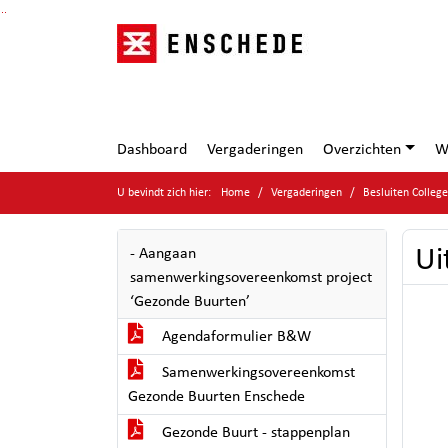
Ga naar de inhoud van deze pagina
Ga naar het zoeken
Ga naar het menu
Dashboard
Vergaderingen
Overzichten
W
U bevindt zich hier:
Home
Vergaderingen
Besluiten Colleg
Ui
- Aangaan
samenwerkingsovereenkomst project
‘Gezonde Buurten’
Agendaformulier B&W
Samenwerkingsovereenkomst
Gezonde Buurten Enschede
Gezonde Buurt - stappenplan