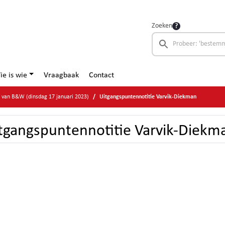
Zoeken
ie is wie
Vraagbaak
Contact
e van B&W (dinsdag 17 januari 2023)
Uitgangspuntennotitie Varvik-Diekman
tgangspuntennotitie Varvik-Diekm