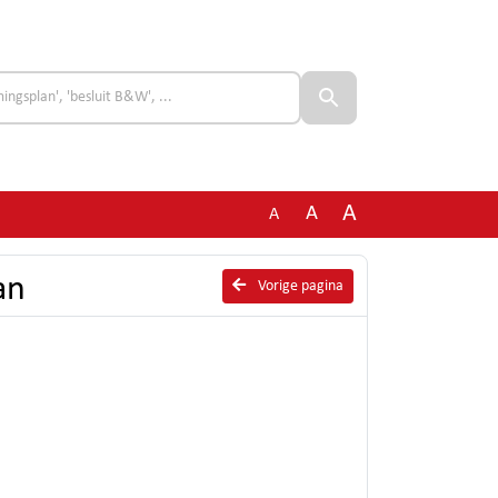
A
A
A
an
Vorige pagina