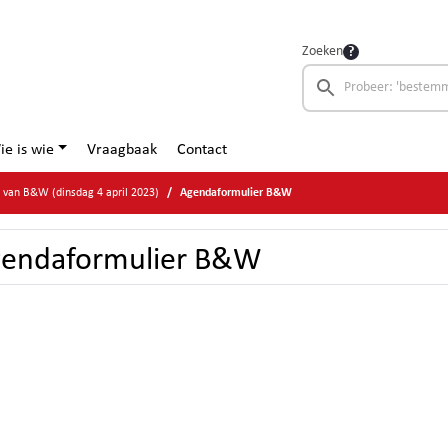
Zoeken
ie is wie
Vraagbaak
Contact
e van B&W (dinsdag 4 april 2023)
Agendaformulier B&W
endaformulier B&W