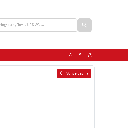
A
A
A
Vorige pagina