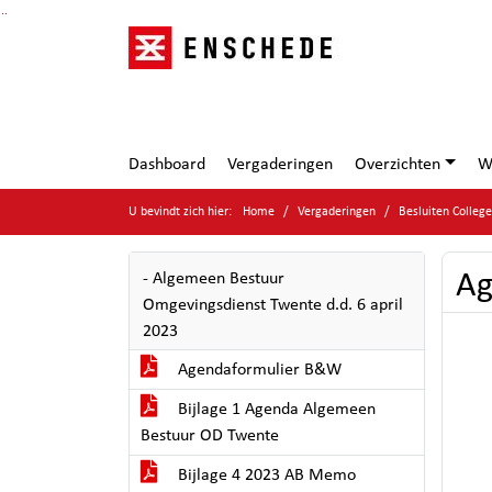
Ga naar de inhoud van deze pagina
Ga naar het zoeken
Ga naar het menu
Dashboard
Vergaderingen
Overzichten
W
U bevindt zich hier:
Home
Vergaderingen
Besluiten Colleg
Ag
- Algemeen Bestuur
Omgevingsdienst Twente d.d. 6 april
2023
Agendaformulier B&W
Bijlage 1 Agenda Algemeen
Bestuur OD Twente
Bijlage 4 2023 AB Memo