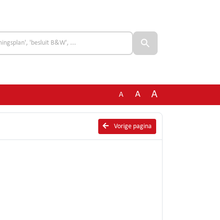
A
A
A
Vorige pagina