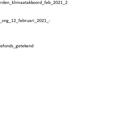
arden_klimaatakkoord_feb_2021_2
_vng_12_februari_2021_-
efonds_getekend