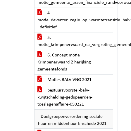
motie_gemeente_assen_financiele_randvoorwa
4.
motie_deventer_regie_op_warmtetransitie_balv
_definitief
5.
motie_krimpenerwaard_ea_vergroting_gemeent
6. Concept motie
Krimpenerwaard 2 herijking
gemeentefonds
Moties BALV VNG 2021
bestuursvoorstel-balv-
kwijtschelding-gedupeerden-
toeslagenaffaire-050221
- Doelgroepenverordening sociale
huur en middenhuur Enschede 2021