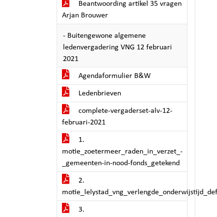
Beantwoording artikel 35 vragen
Arjan Brouwer
- Buitengewone algemene
ledenvergadering VNG 12 februari
2021
Agendaformulier B&W
Ledenbrieven
complete-vergaderset-alv-12-
februari-2021
1.
motie_zoetermeer_raden_in_verzet_-
_gemeenten-in-nood-fonds_getekend
2.
motie_lelystad_vng_verlengde_onderwijstijd_de
3.