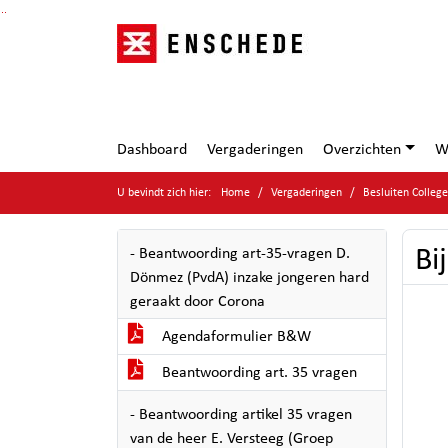
Ga naar de inhoud van deze pagina
Ga naar het zoeken
Ga naar het menu
Dashboard
Vergaderingen
Overzichten
W
U bevindt zich hier:
Home
Vergaderingen
Besluiten Colleg
Bi
- Beantwoording art-35-vragen D.
Dönmez (PvdA) inzake jongeren hard
geraakt door Corona
Agendaformulier B&W
Beantwoording art. 35 vragen
- Beantwoording artikel 35 vragen
van de heer E. Versteeg (Groep