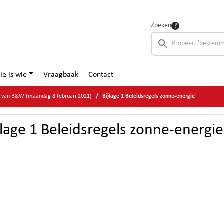
Zoeken
ie is wie
Vraagbaak
Contact
e van B&W (maandag 8 februari 2021)
Bijlage 1 Beleidsregels zonne-energie
jlage 1 Beleidsregels zonne-energie