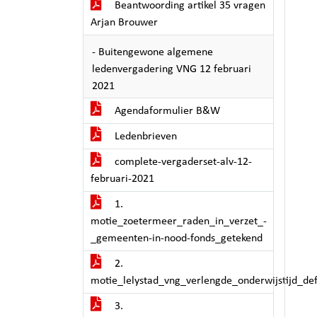
Beantwoording artikel 35 vragen
Arjan Brouwer
- Buitengewone algemene
ledenvergadering VNG 12 februari
2021
Agendaformulier B&W
Ledenbrieven
complete-vergaderset-alv-12-
februari-2021
1.
motie_zoetermeer_raden_in_verzet_-
_gemeenten-in-nood-fonds_getekend
2.
motie_lelystad_vng_verlengde_onderwijstijd_de
3.