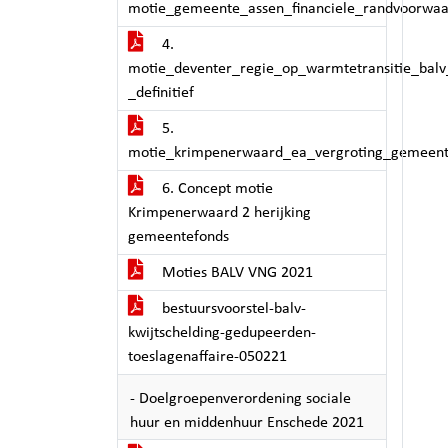
motie_gemeente_assen_financiele_randvoorwa
4.
motie_deventer_regie_op_warmtetransitie_balv
_definitief
5.
motie_krimpenerwaard_ea_vergroting_gemeent
6. Concept motie
Krimpenerwaard 2 herijking
gemeentefonds
Moties BALV VNG 2021
bestuursvoorstel-balv-
kwijtschelding-gedupeerden-
toeslagenaffaire-050221
- Doelgroepenverordening sociale
huur en middenhuur Enschede 2021