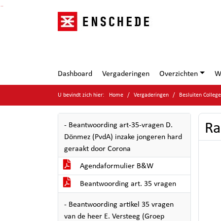
Ga naar de inhoud van deze pagina
Ga naar het zoeken
Ga naar het menu
Dashboard
Vergaderingen
Overzichten
W
U bevindt zich hier:
Home
Vergaderingen
Besluiten Colleg
Ra
- Beantwoording art-35-vragen D.
Dönmez (PvdA) inzake jongeren hard
geraakt door Corona
Agendaformulier B&W
Beantwoording art. 35 vragen
- Beantwoording artikel 35 vragen
van de heer E. Versteeg (Groep