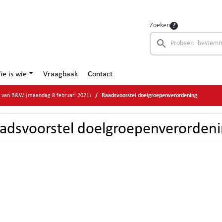
Zoeken
ie is wie
Vraagbaak
Contact
e van B&W (maandag 8 februari 2021)
Raadsvoorstel doelgroepenverordening
adsvoorstel doelgroepenverorden