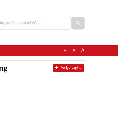
A
A
A
ing
Vorige pagina