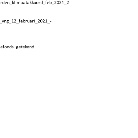
arden_klimaatakkoord_feb_2021_2
_vng_12_februari_2021_-
efonds_getekend