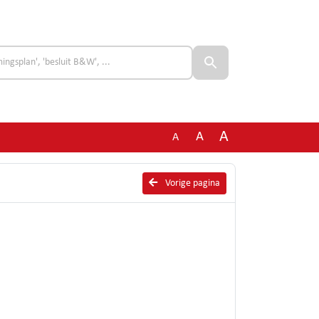
A
A
A
Vorige pagina