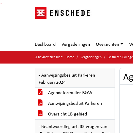
Ga naar de inhoud van deze pagina
Ga naar het zoeken
Ga naar het menu
Dashboard
Vergaderingen
Overzichten
W
U bevindt zich hier:
Home
Vergaderingen
Besluiten Colleg
Ag
- Aanwijzingsbesluit Parkeren
Februari 2024
Agendaformulier B&W
Aanwijzingsbesluit Parkeren
Overzicht 1B gebied
- Beantwoording art. 35 vragen van