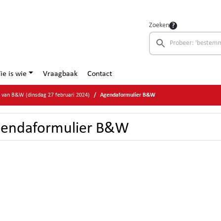
Zoeken
ie is wie
Vraagbaak
Contact
e van B&W (dinsdag 27 februari 2024)
Agendaformulier B&W
endaformulier B&W