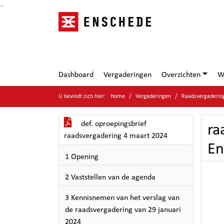
Ga naar de inhoud van deze pagina
Ga naar het zoeken
Ga naar het menu
Dashboard
Vergaderingen
Overzichten
W
U bevindt zich hier:
Home
Vergaderingen
Raadsvergaderin
def. oproepingsbrief
ra
raadsvergadering 4 maart 2024
En
1 Opening
2 Vaststellen van de agenda
3 Kennisnemen van het verslag van
de raadsvergadering van 29 januari
2024