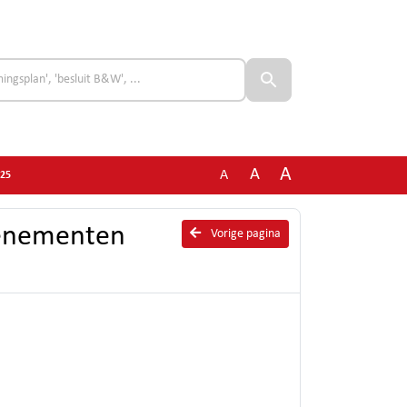
A
A
A
025
venementen
Vorige pagina