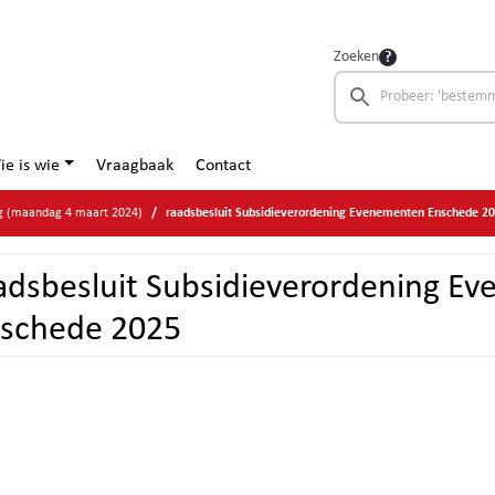
Zoeken
ie is wie
Vraagbaak
Contact
g (maandag 4 maart 2024)
raadsbesluit Subsidieverordening Evenementen Enschede 2
adsbesluit Subsidieverordening E
schede 2025