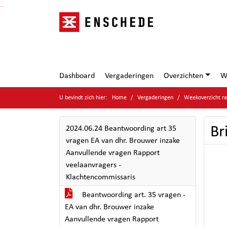
Ga naar de inhoud van deze pagina
Ga naar het zoeken
Ga naar het menu
Dashboard
Vergaderingen
Overzichten
W
U bevindt zich hier:
Home
Vergaderingen
Weekoverzicht ra
Br
2024.06.24 Beantwoording art 35
vragen EA van dhr. Brouwer inzake
Aanvullende vragen Rapport
veelaanvragers -
Klachtencommissaris
Beantwoording art. 35 vragen -
EA van dhr. Brouwer inzake
Aanvullende vragen Rapport