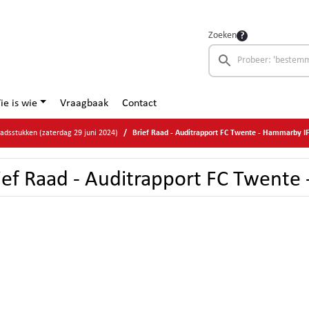
Zoeken
ie is wie
Vraagbaak
Contact
adsstukken (zaterdag 29 juni 2024)
Brief Raad - Auditrapport FC Twente - Hammarby I
ief Raad - Auditrapport FC Twente