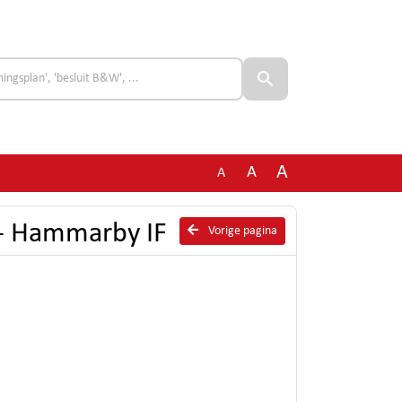
A
A
A
F
 - Hammarby IF
Vorige pagina