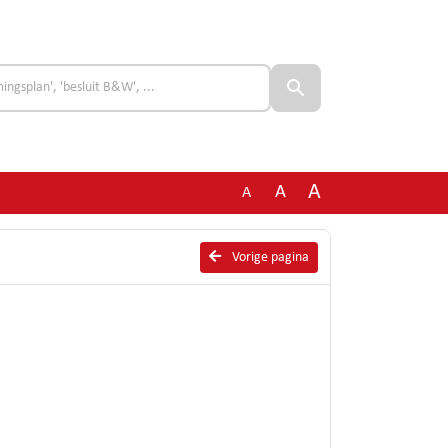
A
A
A
Vorige pagina