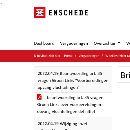
Ga naar de inhoud van deze pagina
Ga naar het zoeken
Ga naar het menu
Dashboard
Vergaderingen
Overzichten
W
U bevindt zich hier:
Home
Vergaderingen
Weekoverzicht ra
Br
2022.04.19 Beantwoording art. 35
vragen Groen Links "Voorbereidingen
opvang vluchtelingen"
beantwoording art. 35 vragen
Groen Links over voorbereidingen
opvang vluchtelingen definitief
2022.04.19 Wijziging inzet