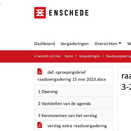
Ga naar de inhoud van deze pagina
Ga naar het zoeken
Ga naar het menu
Dashboard
Vergaderingen
Overzichten
W
U bevindt zich hier:
Home
Vergaderingen
Raadsvergaderin
def. oproepingsbrief
ra
raadsvergadering 15 mei 2023.docx
3-
1 Opening
2 Vaststellen van de agenda
3 Kennisnemen van het verslag
verslag extra raadsvergadering