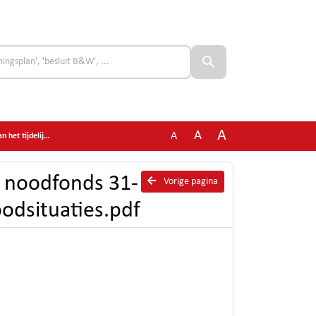
A
A
A
 noodsituaties.pdf
g noodfonds 31-
Vorige pagina
oodsituaties.pdf