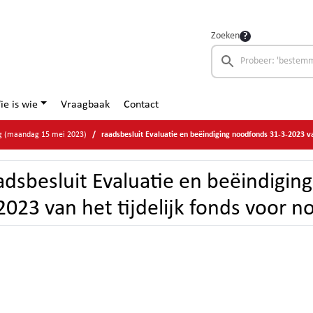
Zoeken
ie is wie
Vraagbaak
Contact
g (maandag 15 mei 2023)
raadsbesluit Evaluatie en beëindiging noodfonds 31-3-2023 van het tijdelijk fonds voor
adsbesluit Evaluatie en beëindigin
2023 van het tijdelijk fonds voor n