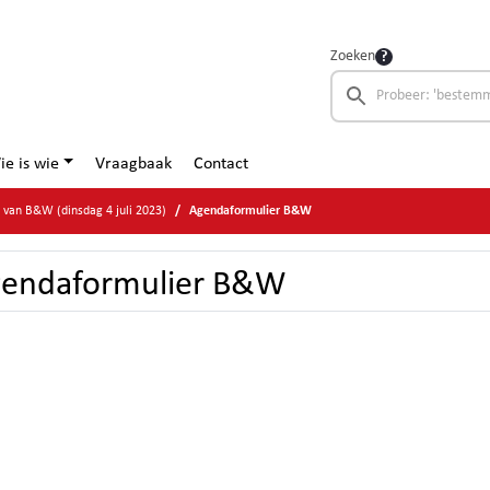
Zoeken
ie is wie
Vraagbaak
Contact
e van B&W (dinsdag 4 juli 2023)
Agendaformulier B&W
endaformulier B&W