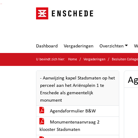
Ga naar de inhoud van deze pagina
Ga naar het zoeken
Ga naar het menu
Dashboard
Vergaderingen
Overzichten
W
U bevindt zich hier:
Home
Vergaderingen
Besluiten Colleg
Ag
- Aanwijzing kapel Stadsmaten op het
perceel aan het Ariënsplein 1 te
Enschede als gemeentelijk
monument
Agendaformulier B&W
Monumentenaanvraag 2
klooster Stadsmaten