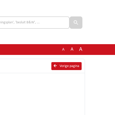
A
A
A
Vorige pagina