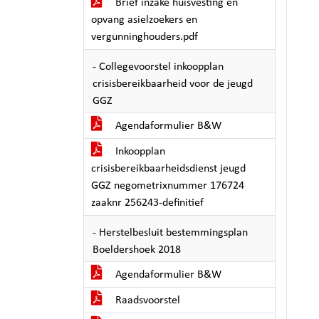
Brief inzake huisvesting en
opvang asielzoekers en
vergunninghouders.pdf
- Collegevoorstel inkoopplan
crisisbereikbaarheid voor de jeugd
GGZ
Agendaformulier B&W
Inkoopplan
crisisbereikbaarheidsdienst jeugd
GGZ negometrixnummer 176724
zaaknr 256243-definitief
- Herstelbesluit bestemmingsplan
Boeldershoek 2018
Agendaformulier B&W
Raadsvoorstel