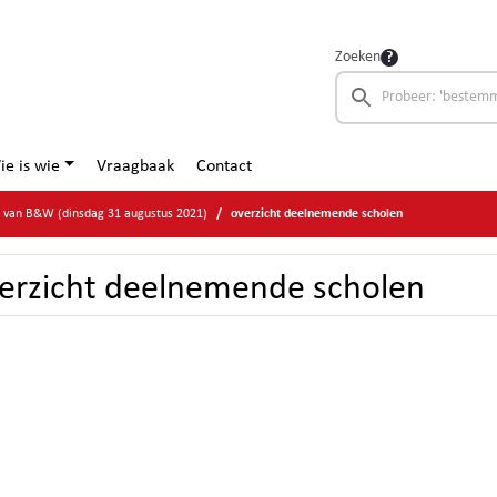
Zoeken
ie is wie
Vraagbaak
Contact
e van B&W (dinsdag 31 augustus 2021)
overzicht deelnemende scholen
erzicht deelnemende scholen