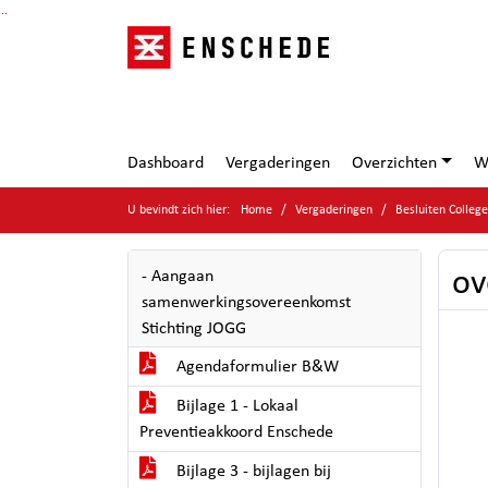
Ga naar de inhoud van deze pagina
Ga naar het zoeken
Ga naar het menu
Dashboard
Vergaderingen
Overzichten
W
U bevindt zich hier:
Home
Vergaderingen
Besluiten Colleg
ov
- Aangaan
samenwerkingsovereenkomst
Stichting JOGG
Agendaformulier B&W
Bijlage 1 - Lokaal
Preventieakkoord Enschede
Bijlage 3 - bijlagen bij