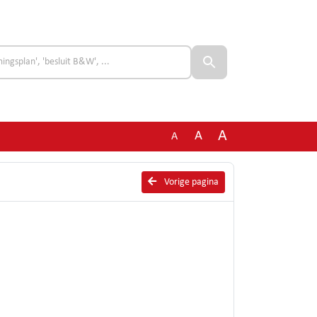
A
A
A
Vorige pagina