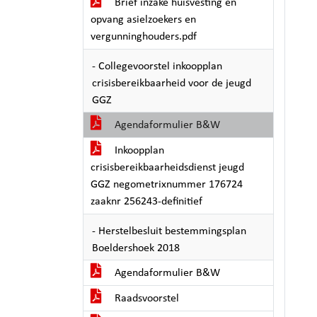
Brief inzake huisvesting en
opvang asielzoekers en
vergunninghouders.pdf
- Collegevoorstel inkoopplan
crisisbereikbaarheid voor de jeugd
GGZ
Agendaformulier B&W
Inkoopplan
crisisbereikbaarheidsdienst jeugd
GGZ negometrixnummer 176724
zaaknr 256243-definitief
- Herstelbesluit bestemmingsplan
Boeldershoek 2018
Agendaformulier B&W
Raadsvoorstel