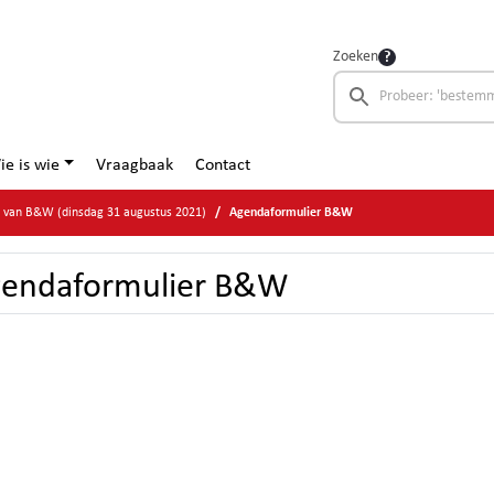
Zoeken
ie is wie
Vraagbaak
Contact
e van B&W (dinsdag 31 augustus 2021)
Agendaformulier B&W
endaformulier B&W