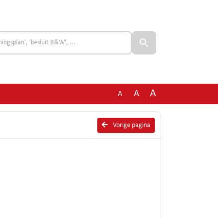
A
A
A
Vorige pagina