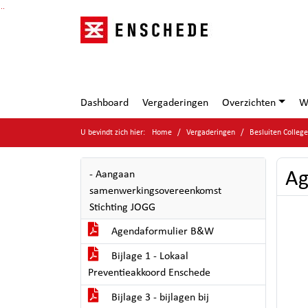
Ga naar de inhoud van deze pagina
Ga naar het zoeken
Ga naar het menu
Dashboard
Vergaderingen
Overzichten
W
U bevindt zich hier:
Home
Vergaderingen
Besluiten Colleg
Ag
- Aangaan
samenwerkingsovereenkomst
Stichting JOGG
Agendaformulier B&W
Bijlage 1 - Lokaal
Preventieakkoord Enschede
Bijlage 3 - bijlagen bij