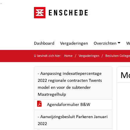
Ga naar de inhoud van deze pagina
Ga naar het zoeken
Ga naar het menu
Dashboard
Vergaderingen
Overzichten
W
U bevindt zich hier:
Home
Vergaderingen
Besluiten Colle
Mo
- Aanpassing indexatiepercentage
2022 regionale contracten Twents
model en voor de subtender
Maatregelhulp
Agendaformulier B&W
- Aanwijzingsbesluit Parkeren Januari
2022