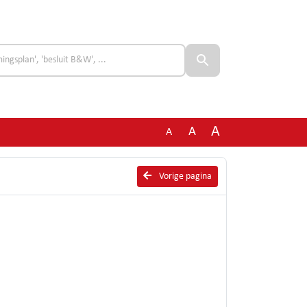
A
A
A
Vorige pagina