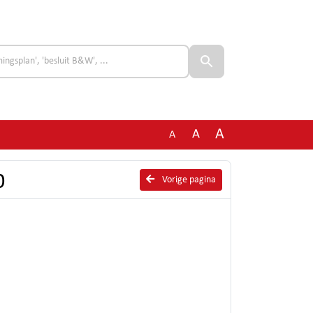
A
A
A
0
Vorige pagina