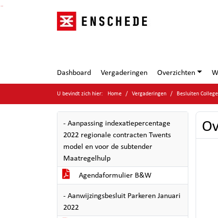
Ga naar de inhoud van deze pagina
Ga naar het zoeken
Ga naar het menu
Dashboard
Vergaderingen
Overzichten
W
U bevindt zich hier:
Home
Vergaderingen
Besluiten Colle
Ov
- Aanpassing indexatiepercentage
2022 regionale contracten Twents
model en voor de subtender
Maatregelhulp
Agendaformulier B&W
- Aanwijzingsbesluit Parkeren Januari
2022