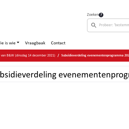
Zoeken
ie is wie
Vraagbaak
Contact
ge van B&W (dinsdag 14 december 2021)
Subsidieverdeling evenementenprogramma 20
bsidieverdeling evenementenpro