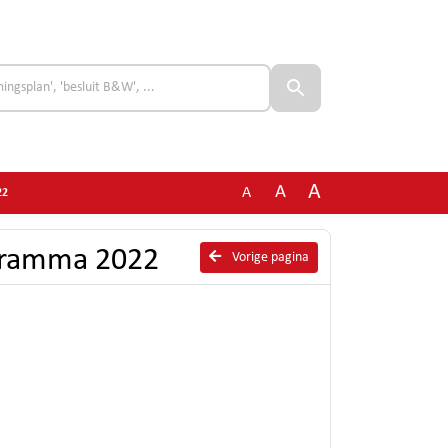
A
A
A
22
gramma 2022
Vorige pagina