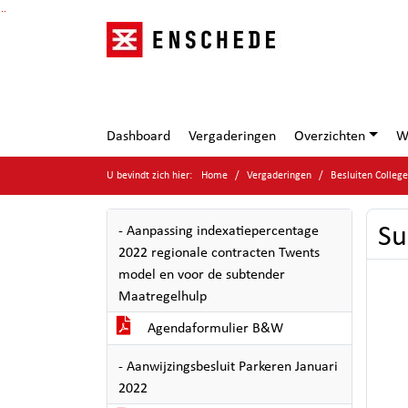
Ga naar de inhoud van deze pagina
Ga naar het zoeken
Ga naar het menu
Dashboard
Vergaderingen
Overzichten
W
U bevindt zich hier:
Home
Vergaderingen
Besluiten Colle
Su
- Aanpassing indexatiepercentage
2022 regionale contracten Twents
model en voor de subtender
Maatregelhulp
Agendaformulier B&W
- Aanwijzingsbesluit Parkeren Januari
2022