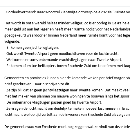
Oordeelsvormend: Raadsvoorstel Zienswijze ontwerp-beleidsvisie 'Ruimte vo
Het wordt in onze wereld helaas minder veiliger. Zo is er oorlog in Oekraïne e
meer geld uit aan het leger en heeft meer ruimte nodig voor het Nederlandse
goedgekeurd waardoor er binnen Nederland meer ruimte komt voor het leger 
volgende:
· Er komen geen jachtvliegtuigen.
· Ook wordt Twente Airport geen noodluchthaven voor de luchtmacht.
· Wel komen er soms onbemande vrachtvliegtuigen naar Twente Airport.
· Er komen af en toe helikopters boven Enschede-Zuid om te oefenen met laa
Gemeenten en provincies kunnen hier de komende weken per brief vragen ste
brief geschreven. Daarin schrijven ze dit:
· Ze zijn blij dat er geen jachtvliegtuigen naar Twente komen. Dat maakt vee
met het maken van plannen om nieuwe woningen te bouwen langs het spoor
· De onbemande vliegtuigen passen goed bij Twente Airport.
· Ze vragen de luchtmacht om duidelijk te maken hoeveel last mensen in Ensch
luchtmacht wel op tijd vertelt aan de inwoners van Enschede Zuid als ze gaan
De gemeenteraad van Enschede moet nog zeggen wat ze vindt van deze brief. A