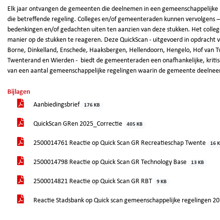
Elk jaar ontvangen de gemeenten die deelnemen in een gemeenschappelijke r
die betreffende regeling. Colleges en/of gemeenteraden kunnen vervolgens –
bedenkingen en/of gedachten uiten ten aanzien van deze stukken. Het coll
manier op de stukken te reageren. Deze QuickScan - uitgevoerd in opdrach
Borne, Dinkelland, Enschede, Haaksbergen, Hellendoorn, Hengelo, Hof van Tw
Twenterand en Wierden - biedt de gemeenteraden een onafhankelijke, kritisc
van een aantal gemeenschappelijke regelingen waarin de gemeente deelnee
Bijlagen
Aanbiedingsbrief
176 KB
QuickScan GRen 2025_Correctie
405 KB
2500014761 Reactie op Quick Scan GR Recreatieschap Twente
16 
2500014798 Reactie op Quick Scan GR Technology Base
13 KB
2500014821 Reactie op Quick Scan GR RBT
9 KB
Reactie Stadsbank op Quick scan gemeenschappelijke regelingen 2