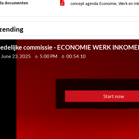
da documenten
concept agenda Economie, Werk en Ink
zending