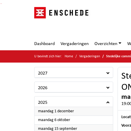
Ga naar de inhoud van deze pagina
Ga naar het zoeken
Ga naar het menu
Dashboard
Vergaderingen
Overzichten
W
U bevindt zich hier:
Home
Vergaderingen
Stedelijke com
2027
St
O
2026
maa
2025
19:00
2025
maandag 1 december
Locat
2025
maandag 6 oktober
Voorz
2025
maandag 15 september