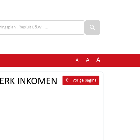
A
A
A
 WERK INKOMEN
Vorige pagina