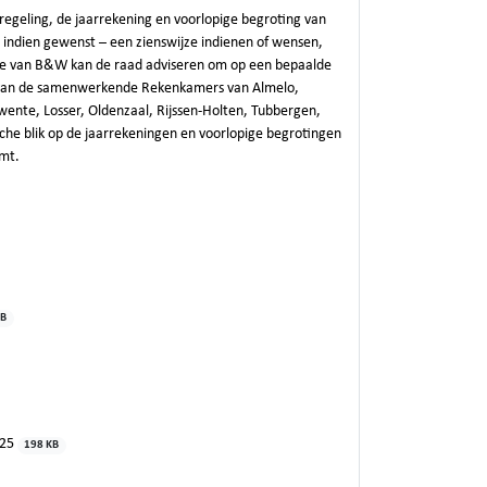
egeling, de jaarrekening en voorlopige begroting van
 indien gewenst – een zienswijze indienen of wensen,
ege van B&W kan de raad adviseren om op een bepaalde
t van de samenwerkende Rekenkamers van Almelo,
ente, Losser, Oldenzaal, Rijssen-Holten, Tubbergen,
he blik op de jaarrekeningen en voorlopige begrotingen
mt.
KB
025
198 KB