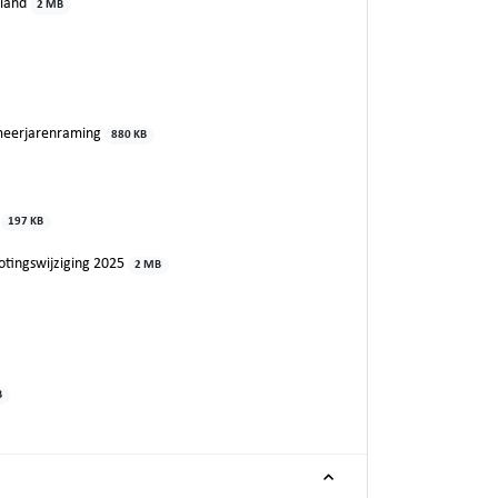
rland
2 MB
 meerjarenraming
880 KB
e
197 KB
otingswijziging 2025
2 MB
B