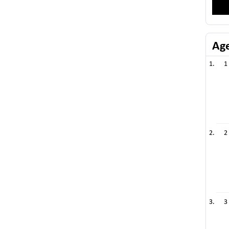
Ag
1
2
3