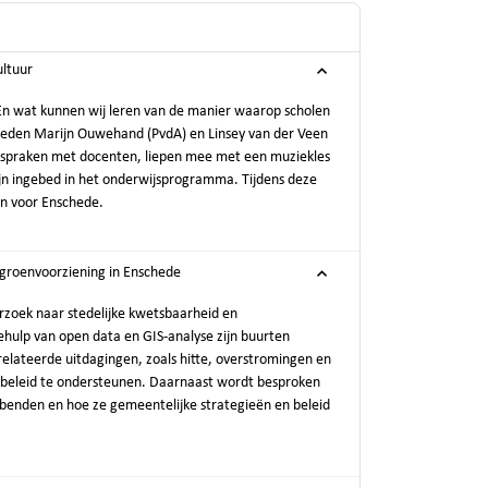
ultuur
 En wat kunnen wij leren van de manier waarop scholen
sleden Marijn Ouwehand (PvdA) en Linsey van der Veen
Ze spraken met docenten, liepen mee met een muziekles
ijn ingebed in het onderwijsprogramma. Tijdens deze
en voor Enschede.
 groenvoorziening in Enschede
rzoek naar stedelijke kwetsbaarheid en
ehulp van open data en GIS-analyse zijn buurten
relateerde uitdagingen, zoals hitte, overstromingen en
n beleid te ondersteunen. Daarnaast wordt besproken
enden en hoe ze gemeentelijke strategieën en beleid