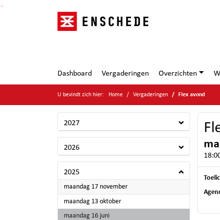
Ga naar de inhoud van deze pagina
Ga naar het zoeken
Ga naar het menu
Dashboard
Vergaderingen
Overzichten
W
U bevindt zich hier:
Home
Vergaderingen
Flex avond
2027
Fl
maa
2026
18:00
2025
Toeli
2025
maandag 17 november
Agen
2025
maandag 13 oktober
2025
maandag 16 juni