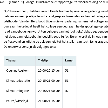
0.00
(Kamer 51) College: Duurzaamheidsrapportage (ter voorbereiding op du
Op 18 november jl. hebben verschillende fracties tijdens de vergadering van 
hebben aan een jaarlijks terugkerend gesprek tussen de raad en het college
Wethouder Van den Berg bood tijdens die vergadering namens het college aan
duurzaamheidsdebat heeft het college een duurzaamheidsrapportage op laten 
raad aangeboden en wordt ten behoeve van het (politieke) debat geagendeer
het duurzaamheidsdebat inhoudelijk goed te faciliteren wordt de inhoud van de
de flexavond en krijgt u de gelegenheid tot het stellen van technische vragen.
De onderwerpen zijn als volgt gepland:
Thema:
Tijdstip
kamer
Opening/welkom
20.00/20.15 uur
51
Klimaatadaptatie
20.15/21.00 uur
51
Klimaatmitigatie
20.15/21.00 uur
JK
Pauze/wisseltijd
21.00/21.15 uur
-