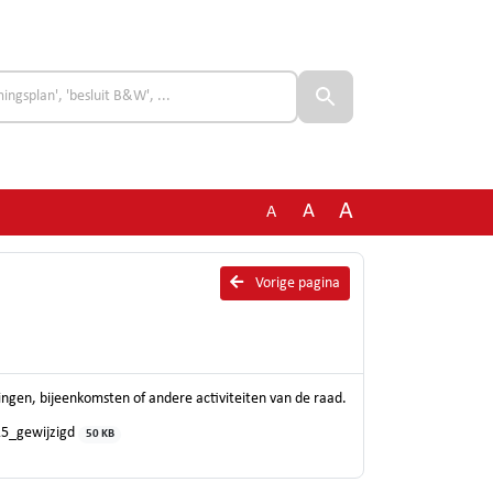
A
A
A
Vorige pagina
ingen, bijeenkomsten of andere activiteiten van de raad.
25_gewijzigd
50 KB