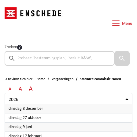
Ga naar de inhoud van deze pagina
Ga naar het zoeken
Ga naar het menu
Menu
Zoeken
U bevindt zich hier:
Home
Vergaderingen
Stadsdeelcommissie Noord
A
A
A
2026
2026
dinsdag 8 december
2026
dinsdag 27 oktober
2026
dinsdag 9 juni
2026
dinsdag 17 februari