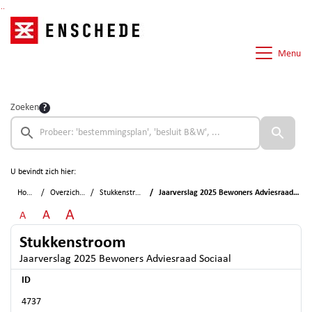
Ga naar de inhoud van deze pagina
Ga naar het zoeken
Ga naar het menu
Menu
Zoeken
U bevindt zich hier:
Home
Overzichten
Stukkenstroom
Jaarverslag 2025 Bewoners Adviesraad Sociaal
A
A
A
Stukkenstroom
Jaarverslag 2025 Bewoners Adviesraad Sociaal
ID
4737