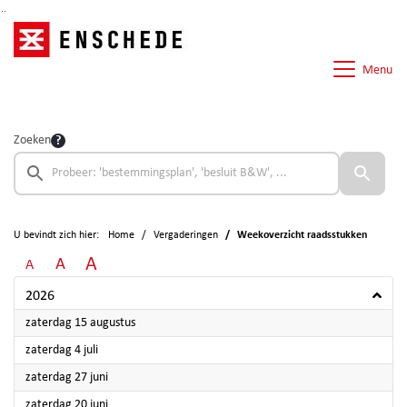
Ga naar de inhoud van deze pagina
Ga naar het zoeken
Ga naar het menu
Menu
Zoeken
U bevindt zich hier:
Home
Vergaderingen
Weekoverzicht raadsstukken
A
A
A
2026
2026
zaterdag 15 augustus
2026
zaterdag 4 juli
2026
zaterdag 27 juni
2026
zaterdag 20 juni