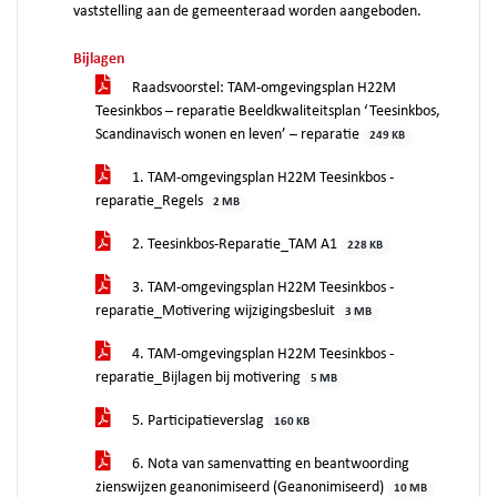
vaststelling aan de gemeenteraad worden aangeboden.
Bijlagen
Raadsvoorstel: TAM-omgevingsplan H22M
Teesinkbos – reparatie Beeldkwaliteitsplan ‘Teesinkbos,
Scandinavisch wonen en leven’ – reparatie
249 KB
1. TAM-omgevingsplan H22M Teesinkbos -
reparatie_Regels
2 MB
2. Teesinkbos-Reparatie_TAM A1
228 KB
3. TAM-omgevingsplan H22M Teesinkbos -
reparatie_Motivering wijzigingsbesluit
3 MB
4. TAM-omgevingsplan H22M Teesinkbos -
reparatie_Bijlagen bij motivering
5 MB
5. Participatieverslag
160 KB
6. Nota van samenvatting en beantwoording
zienswijzen geanonimiseerd (Geanonimiseerd)
10 MB