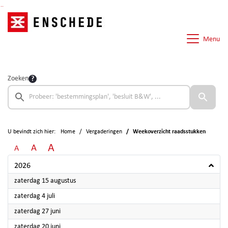
Ga naar de inhoud van deze pagina
Ga naar het zoeken
Ga naar het menu
Menu
Zoeken
U bevindt zich hier:
Home
Vergaderingen
Weekoverzicht raadsstukken
A
A
A
2026
2026
zaterdag 15 augustus
2026
zaterdag 4 juli
2026
zaterdag 27 juni
2026
zaterdag 20 juni