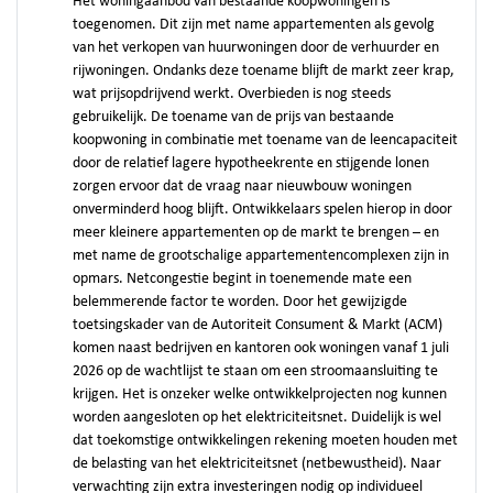
Het woningaanbod van bestaande koopwoningen is
toegenomen. Dit zijn met name appartementen als gevolg
van het verkopen van huurwoningen door de verhuurder en
rijwoningen. Ondanks deze toename blijft de markt zeer krap,
wat prijsopdrijvend werkt. Overbieden is nog steeds
gebruikelijk. De toename van de prijs van bestaande
koopwoning in combinatie met toename van de leencapaciteit
door de relatief lagere hypotheekrente en stijgende lonen
zorgen ervoor dat de vraag naar nieuwbouw woningen
onverminderd hoog blijft. Ontwikkelaars spelen hierop in door
meer kleinere appartementen op de markt te brengen – en
met name de grootschalige appartementencomplexen zijn in
opmars. Netcongestie begint in toenemende mate een
belemmerende factor te worden. Door het gewijzigde
toetsingskader van de Autoriteit Consument & Markt (ACM)
komen naast bedrijven en kantoren ook woningen vanaf 1 juli
2026 op de wachtlijst te staan om een stroomaansluiting te
krijgen. Het is onzeker welke ontwikkelprojecten nog kunnen
worden aangesloten op het elektriciteitsnet. Duidelijk is wel
dat toekomstige ontwikkelingen rekening moeten houden met
de belasting van het elektriciteitsnet (netbewustheid). Naar
verwachting zijn extra investeringen nodig op individueel