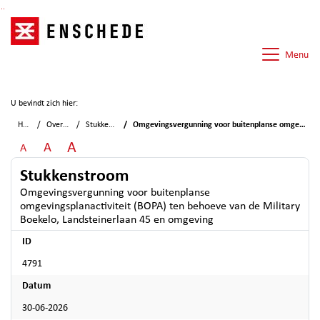
Ga naar de inhoud van deze pagina
Ga naar het zoeken
Ga naar het menu
Menu
U bevindt zich hier:
Home
Overzichten
Stukkenstroom
Omgevingsvergunning voor buitenplanse omgevingsplanactiviteit (BOPA) ten behoeve van de Military Boekelo, Landsteinerlaan 45 en omgeving
A
A
A
Stukkenstroom
Omgevingsvergunning voor buitenplanse
omgevingsplanactiviteit (BOPA) ten behoeve van de Military
Boekelo, Landsteinerlaan 45 en omgeving
ID
4791
Datum
30-06-2026