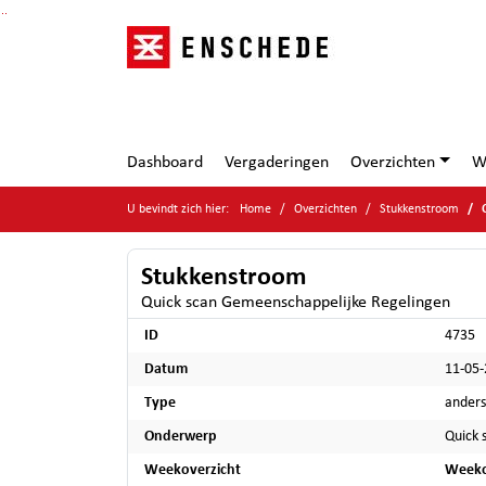
Ga naar de inhoud van deze pagina
Ga naar het zoeken
Ga naar het menu
Dashboard
Vergaderingen
Overzichten
W
U bevindt zich hier:
Home
Overzichten
Stukkenstroom
Stukkenstroom
Quick scan Gemeenschappelijke Regelingen
ID
4735
Datum
11-05
Type
anders
Onderwerp
Quick 
Weekoverzicht
Weeko