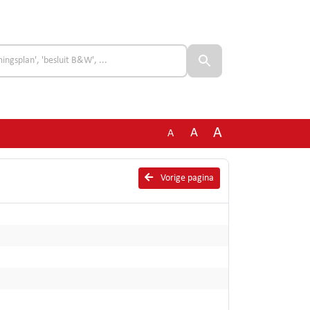
A
A
A
Vorige pagina