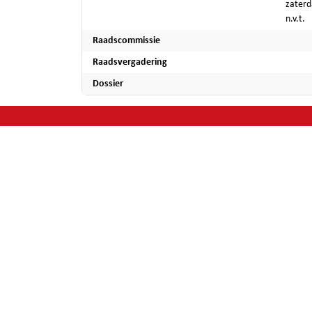
zaterd
n.v.t.
Raadscommissie
Raadsvergadering
Dossier