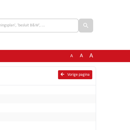
A
A
A
Vorige pagina