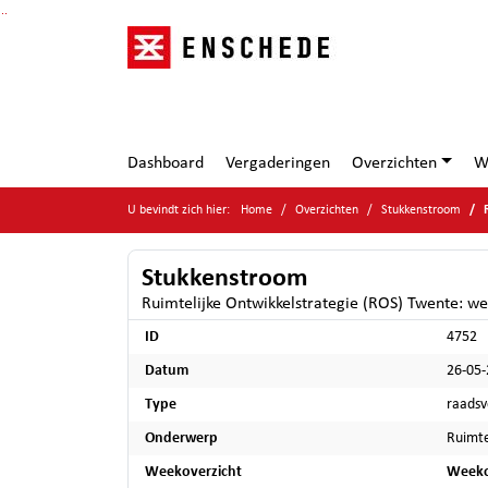
Ga naar de inhoud van deze pagina
Ga naar het zoeken
Ga naar het menu
Dashboard
Vergaderingen
Overzichten
W
U bevindt zich hier:
Home
Overzichten
Stukkenstroom
Stukkenstroom
Ruimtelijke Ontwikkelstrategie (ROS) Twente: w
ID
4752
Datum
26-05
Type
raadsv
Onderwerp
Ruimte
Weekoverzicht
Weeko