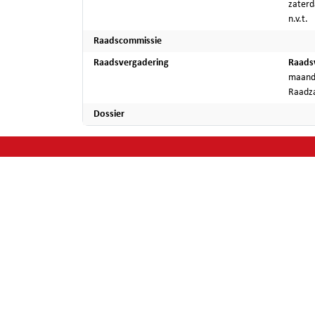
zaterd
n.v.t.
Raadscommissie
Raadsvergadering
Raads
maanda
Raadza
Dossier