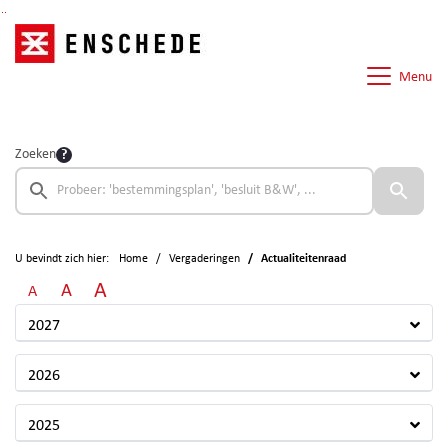
Ga naar de inhoud van deze pagina
Ga naar het zoeken
Ga naar het menu
Menu
Zoeken
U bevindt zich hier:
Home
Vergaderingen
Actualiteitenraad
A
A
A
2027
2026
2025