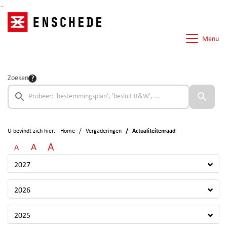
Ga naar de inhoud van deze pagina
Ga naar het zoeken
Ga naar het menu
Menu
Zoeken
U bevindt zich hier:
Home
Vergaderingen
Actualiteitenraad
A
A
A
2027
2026
2025