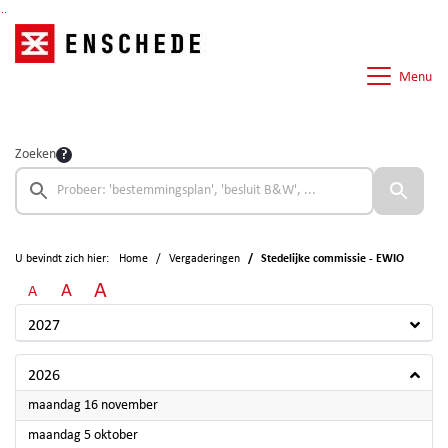
Ga naar de inhoud van deze pagina
Ga naar het zoeken
Ga naar het menu
Menu
Zoeken
U bevindt zich hier:
Home
Vergaderingen
Stedelijke commissie - EWIO
A
A
A
2027
2026
2026
maandag 16 november
2026
maandag 5 oktober