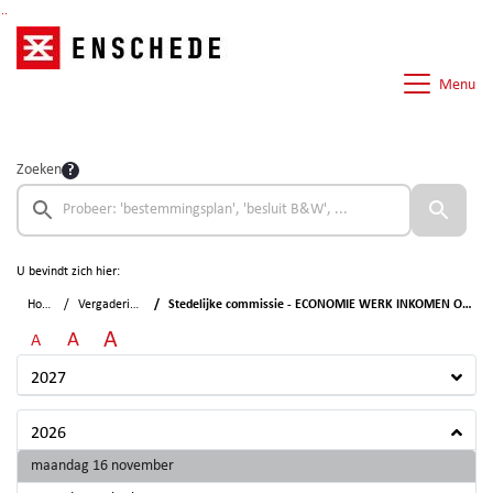
Ga naar de inhoud van deze pagina
Ga naar het zoeken
Ga naar het menu
Menu
Zoeken
U bevindt zich hier:
Home
Vergaderingen
Stedelijke commissie - ECONOMIE WERK INKOMEN ONDERWIJS
A
A
A
2027
2026
2026
maandag 16 november