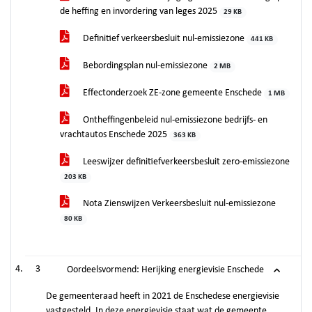
de heffing en invordering van leges 2025
29 KB
Definitief verkeersbesluit nul-emissiezone
441 KB
Bebordingsplan nul-emissiezone
2 MB
Effectonderzoek ZE-zone gemeente Enschede
1 MB
Ontheffingenbeleid nul-emissiezone bedrijfs- en
vrachtautos Enschede 2025
363 KB
Leeswijzer definitiefverkeersbesluit zero-emissiezone
203 KB
Nota Zienswijzen Verkeersbesluit nul-emissiezone
80 KB
3
Oordeelsvormend: Herijking energievisie Enschede
De gemeenteraad heeft in 2021 de Enschedese energievisie
vastgesteld. In deze energievisie staat wat de gemeente