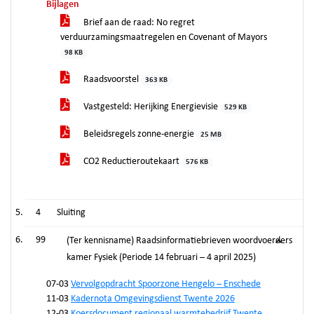
Bijlagen
Brief aan de raad: No regret
verduurzamingsmaatregelen en Covenant of Mayors
98 KB
Raadsvoorstel
363 KB
Vastgesteld: Herijking Energievisie
529 KB
Beleidsregels zonne-energie
25 MB
CO2 Reductieroutekaart
576 KB
4
Sluiting
99
(Ter kennisname) Raadsinformatiebrieven woordvoerders
kamer Fysiek (Periode 14 februari – 4 april 2025)
07-03
Vervolgopdracht Spoorzone Hengelo – Enschede
11-03
Kadernota Omgevingsdienst Twente 2026
12-03
Koersdocument regionaal warmtebedrijf Twente