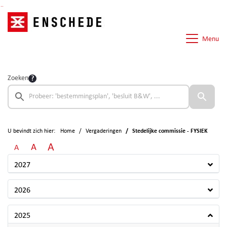
Ga naar de inhoud van deze pagina
Ga naar het zoeken
Ga naar het menu
Menu
Zoeken
U bevindt zich hier:
Home
Vergaderingen
Stedelijke commissie - FYSIEK
A
A
A
2027
2026
2025