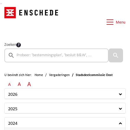
Ga naar de inhoud van deze pagina
Ga naar het zoeken
Ga naar het menu
Menu
Zoeken
U bevindt zich hier:
Home
Vergaderingen
Stadsdeelcommissie Oost
A
A
A
2026
2025
2024