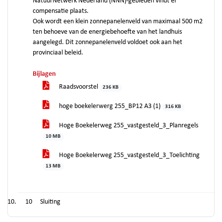
NatuurNetwerk Nederland (NNN)-gebieden vindt er
compensatie plaats.
Ook wordt een klein zonnepanelenveld van maximaal 500 m2
ten behoeve van de energiebehoefte van het landhuis
aangelegd. Dit zonnepanelenveld voldoet ook aan het
provinciaal beleid.
Bijlagen
Raadsvoorstel
236 KB
hoge boekelerwerg 255_BP12 A3 (1)
316 KB
Hoge Boekelerweg 255_vastgesteld_3_Planregels
10 MB
Hoge Boekelerweg 255_vastgesteld_3_Toelichting
13 MB
10
Sluiting