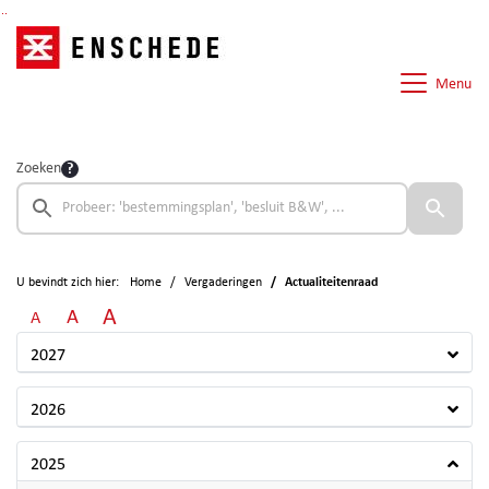
Ga naar de inhoud van deze pagina
Ga naar het zoeken
Ga naar het menu
Menu
Zoeken
U bevindt zich hier:
Home
Vergaderingen
Actualiteitenraad
A
A
A
2027
2026
2025