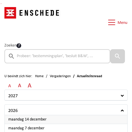
Ga naar de inhoud van deze pagina
Ga naar het zoeken
Ga naar het menu
Menu
Zoeken
U bevindt zich hier:
Home
Vergaderingen
Actualiteitenraad
A
A
A
2027
2026
2026
maandag 14 december
2026
maandag 7 december